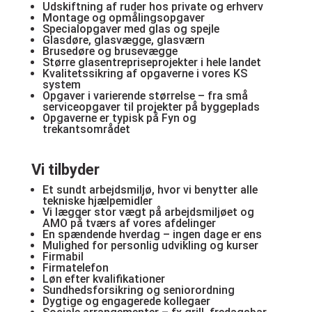
Udskiftning af ruder hos private og erhverv
Montage og opmålingsopgaver
Specialopgaver med glas og spejle
Glasdøre, glasvægge, glasværn
Brusedøre og brusevægge
Større glasentrepriseprojekter i hele landet
Kvalitetssikring af opgaverne i vores KS
system
Opgaver i varierende størrelse – fra små
serviceopgaver til projekter på byggeplads
Opgaverne er typisk på Fyn og
trekantsområdet
Vi tilbyder
Et sundt arbejdsmiljø, hvor vi benytter alle
tekniske hjælpemidler
Vi lægger stor vægt på arbejdsmiljøet og
AMO på tværs af vores afdelinger
En spændende hverdag – ingen dage er ens
Mulighed for personlig udvikling og kurser
Firmabil
Firmatelefon
Løn efter kvalifikationer
Sundhedsforsikring og seniorordning
Dygtige og engagerede kollegaer