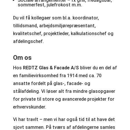
Sociale arrangementer – fx grill, fredagsbar,
sommerfest, julefrokost m.m.
Du vil få kollegaer som bl.a. koordinator,
tillidsmand, arbejdsmiljørepræsentant,
kvalitetschef, projektleder, kalkulationschef og
afdelingschef.
Om os
Hos
REDTZ Glas & Facade A/S
bliver du en del af
en familievirksomhed fra 1914 med ca. 70
ansatte fordelt på glas-, facade- og
stålafdeling. Vi løser alt fra mindre glasopgaver
for private til store og avancerede projekter for
erhvervskunder.
Vi har travlt – men vi har også tid til at have det
sjovt sammen. På tværs af afdelingerne samles