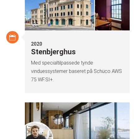
2020
Stenbjerghus
Med specialtilpassede tynde
vinduessystemer baseret på Schüco AWS
75 WF.SI+.