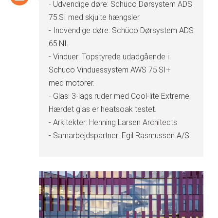
- Udvendige døre: Schüco Dørsystem ADS
75.SI
med skjulte hængsler.
- Indvendige døre: Schüco Dørsystem ADS
65.NI
.
- Vinduer: Topstyrede udadgående i
Schüco Vinduessystem AWS
75.SI
+
med motorer.
- Glas: 3-lags ruder med Cool-lite Extreme.
Hærdet glas er heatsoak testet.
- Arkitekter: Henning Larsen Architects
- Samarbejdspartner:
Egil Rasmussen A/S