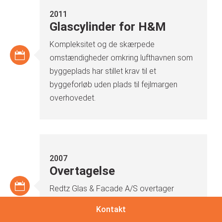
2011
Glascylinder for H&M
Kompleksitet og de skærpede
omstændigheder omkring lufthavnen som
byggeplads har stillet krav til et
byggeforløb uden plads til fejlmargen
overhovedet.
2007
Overtagelse
Redtz Glas & Facade A/S overtager
facade virksomheden Poul Aluminium i
Kontakt
Næsby.