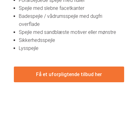
Forarbejdede spejle med huller
Spejle med slebne facetkanter
Badespejle / vådrumsspejle med dugfri
overflade
Spejle med sandblæste motiver eller mønstre
Sikkerhedsspejle
Lysspejle
Få et uforpligtende tilbud her