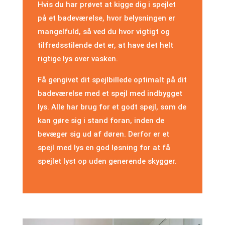
Hvis du har prøvet at kigge dig i spejlet
på et badeværelse, hvor belysningen er
mangelfuld, så ved du hvor vigtigt og
tilfredsstilende det er, at have det helt
rigtige lys over vasken.
Få gengivet dit spejlbillede optimalt på dit
badeværelse med et spejl med indbygget
lys. Alle har brug for et godt spejl, som de
kan gøre sig i stand foran, inden de
bevæger sig ud af døren. Derfor er et
spejl med lys en god løsning for at få
spejlet lyst op uden generende skygger.