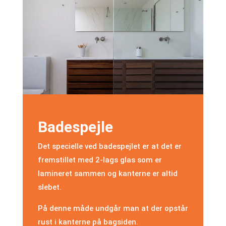
Badespejle
Det specielle ved badespejlet er at det er
fremstillet med 2-lags glas som er
lamineret sammen og kanterne er altid
slebet.
På denne måde undgår man at der opstår
rust i kanterne på bagsiden.