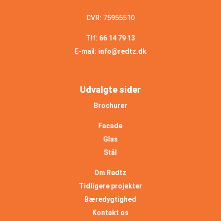
CVR: 75955510
Tlf:
66 14 79 13
E-mail:
info@redtz.dk
Udvalgte sider
Brochurer
Facade
Glas
Stål
Om Redtz
Tidligere projekter
Bæredygtighed
Kontakt os