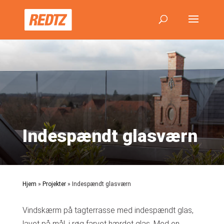
Indespændt glasværn
Hjem
»
Projekter
»
Indespændt glasværn
Vindskærm på tagterrasse med indespændt glas,
lavet på mål, i røg farvet hærdet glas. Med en